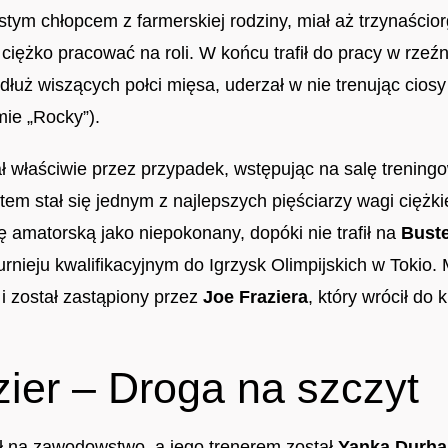
stym chłopcem z farmerskiej rodziny, miał aż trzynaścio
ciężko pracować na roli. W końcu trafił do pracy w rzeźni 
łuż wiszących połci mięsa, uderzał w nie trenując ciosy 
mie „Rocky”).
ł właściwie przez przypadek, wstępując na salę trening
tem stał się jednym z najlepszych pięściarzy wagi ciężkie
 amatorską jako niepokonany, dopóki nie trafił na
Buste
urnieju kwalifikacyjnym do Igrzysk Olimpijskich w Tokio.
i i został zastąpiony przez
Joe Fraziera
, który wrócił do 
zier – Droga na szczyt
ł na zawodowstwo, a jego trenerem został
Yanka Durh