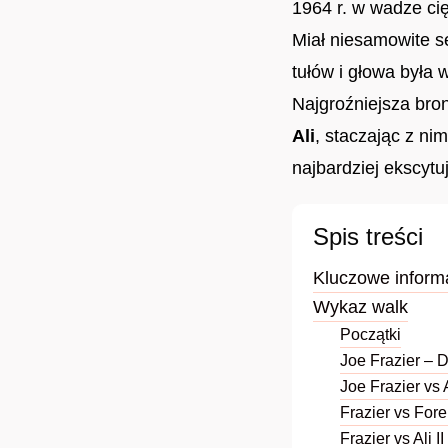
1964 r. w wadze ci
Miał niesamowite se
tułów i głowa była 
Najgroźniejsza bron
Ali
, staczając z ni
najbardziej ekscytu
Spis treści
Kluczowe informa
Wykaz walk
Początki
Joe Frazier – 
Joe Frazier vs A
Frazier vs For
Frazier vs Ali II i