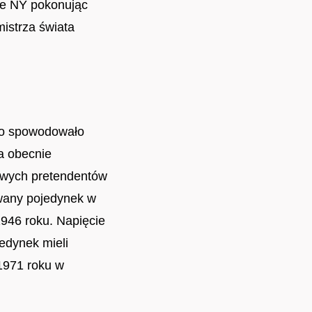
je NY pokonując
istrza świata
 co spowodowało
a obecnie
owych pretendentów
iwany pojedynek w
946 roku. Napięcie
jedynek mieli
 1971 roku w