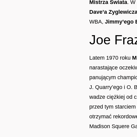
Mistrza Świata
. W
Dave’a Zyglewicz
WBA,
Jimmy’ego E
Joe Fraz
Latem 1970 roku
M
narastające oczeki
panującym champion
J. Quarry’ego i O.
wadze ciężkiej od 
przed tym starciem 
otrzymać rekordowe 
Madison Squere Ga