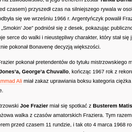
zed czasem) przyszedł czas na silniejszego rywala w os
odbyła się we wrześniu 1966 r. Argentyńczyk powalił Fra
z „Smokin’ Joe” podniósł się z desek, pokazując publicz
 serce do walki i nieustępliwy charakter, który stał się
nie pokonał Bonavenę decyzją większości.
razier pokonał pretendentów do tytułu mistrzowskiego m
Jones’a, George’a Chuvallo
, kończąc 1967 rok z reko
mmad Ali
miał zakaz uprawiania boksu kategoria ciężk
e.
strzowski
Joe Frazier
miał się spotkać z
Busterem Mati
żowa walka z czasów amatorskich Fraziera. Tym razem 
rem przed czasem 11 rundzie, i tak oto 4 marca 1968 rok