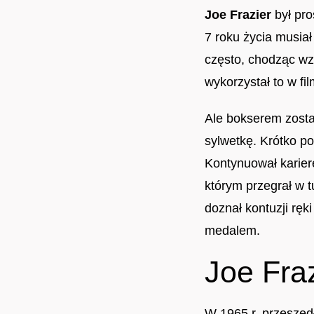
Joe Frazier
był pro
7 roku życia musiał 
często, chodząc wzd
wykorzystał to w fil
Ale bokserem zosta
sylwetkę. Krótko po
Kontynuował karierę
którym przegrał w t
doznał kontuzji ręk
medalem.
Joe Fra
W 1965 r. przeszed