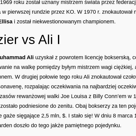
 1969 roku został uznany mistrzem świata przez federac
a
w pierwszej rundzie przez KO. W 1970 r. znokautował m
llisa
i został niekwestionowanym championem.
ier vs Ali I
uhammad Ali
uzyskał z powrotem licencję bokserską,
wanie na walkę pomiędzy byłym mistrzem wagi ciężkiej, 
em. W drugiej połowie tego roku Ali znokautował czoł
 Bonavenę, rozpalając oczekiwania na najbardziej oczek
czasów rewanżowej walki Joe Louisa z Billy Conn’em w 1
zostało podniesione do zenitu. Obaj bokserzy za ten po
gaże sięgające 2,5 mln, $. I stało się! W dniu 8 marca
rden doszło do tego jakże pamiętnego pojedynku.