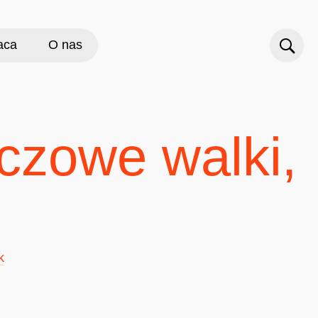
aca
O nas
uczowe walki,
k