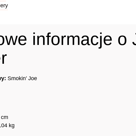
iery
owe informacje o 
r
wy:
Smokin’ Joe
5 cm
104 kg