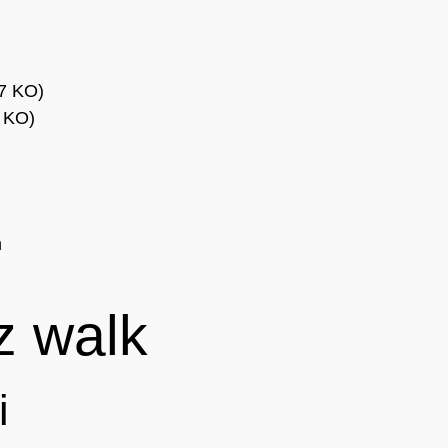
7 KO)
3 KO)
m
 walk
i