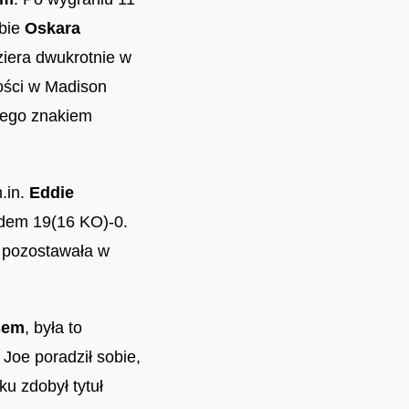
obie
Oskara
ziera dwukrotnie w
ności w Madison
 jego znakiem
.in.
Eddie
rdem 19(16 KO)-0.
a pozostawała w
sem
, była to
Joe poradził sobie,
u zdobył tytuł