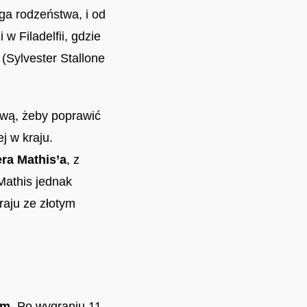
rga rodzeństwa, i od
w Filadelfii, gdzie
(Sylvester Stallone
ową, żeby poprawić
j w kraju.
ra Mathis’a
, z
 Mathis jednak
kraju ze złotym
am
. Po wygraniu 11