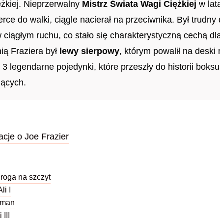
ężkiej. Nieprzerwalny
Mistrz Świata Wagi Ciężkiej
w lat
rce do walki, ciągle nacierał na przeciwnika. Był trudny d
w ciągłym ruchu, co stało się charakterystyczną cechą dla
ią Fraziera był
lewy sierpowy
, którym powalił na deski
m 3 legendarne pojedynki, które przeszły do historii boksu
jących.
cje o Joe Frazier
Droga na szczyt
li I
eman
 III