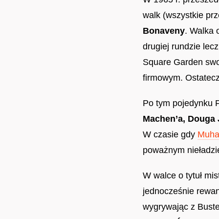
walk (wszystkie pr
Bonaveny
. Walka 
drugiej rundzie lec
Square Garden swoje
firmowym. Ostatecz
Po tym pojedynku F
Machen’a, Douga 
W czasie gdy
Muha
poważnym nieładzi
W walce o tytuł mi
jednocześnie rewan
wygrywając z Buste