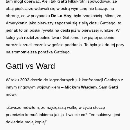
tam mógł oberwać. Ale i tak
Gatti
kilkukrotni spowodował, że
obaj pięściarze wdawali się w ostrą wymianę nie bacząc na
obronę, co w przypadku
De La Hoyi
było rzadkością. Mimo, że
Amerykanin jako pierwszy zapoznał się z siłą ciosu Gattiego, to
jednak to on posłał rywala na deski już w pierwszej rundzie. W
kolejnych rozbił zupełnie twarz Gattiemu, i w piątej odsłonie
narożnik rzucił ręcznik w geście poddania. To była jak do tej pory
najsromotniejsza porażka Gattiego.
Gatti vs Ward
W roku 2002 doszło do legendarnych już konfrontacji Gattiego z
innym ringowym wojownikiem –
Mickym Wardem
. Sam
Gatti
mówił:
„Zawsze mówiłem, że najcięższą walkę w życiu stoczę
przeciwko komuś takiemu jak ja. I wiecie co? Ten sukinsyn jest
dokładnie moją kopią!”