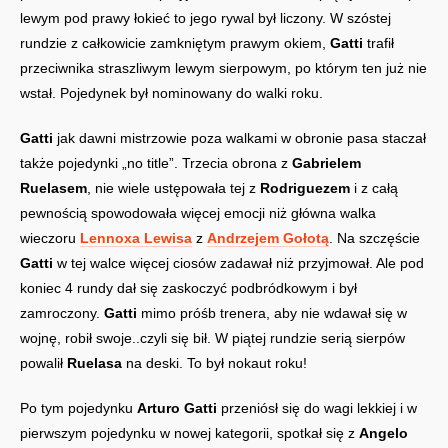
lewym pod prawy łokieć to jego rywal był liczony. W szóstej
rundzie z całkowicie zamkniętym prawym okiem,
Gatti
trafił
przeciwnika straszliwym lewym sierpowym, po którym ten już nie
wstał. Pojedynek był nominowany do walki roku.
Gatti
jak dawni mistrzowie poza walkami w obronie pasa staczał
także pojedynki „no title”. Trzecia obrona z
Gabrielem
Ruelasem
, nie wiele ustępowała tej z
Rodriguezem
i z całą
pewnością spowodowała więcej emocji niż główna walka
wieczoru
Lennoxa Lewisa
z
Andrzejem Gołotą
. Na szczęście
Gatti
w tej walce więcej ciosów zadawał niż przyjmował. Ale pod
koniec 4 rundy dał się zaskoczyć podbródkowym i był
zamroczony.
Gatti
mimo próśb trenera, aby nie wdawał się w
wojnę, robił swoje..czyli się bił. W piątej rundzie serią sierpów
powalił
Ruelasa
na deski. To był nokaut roku!
Po tym pojedynku
Arturo Gatti
przeniósł się do wagi lekkiej i w
pierwszym pojedynku w nowej kategorii, spotkał się z
Angelo