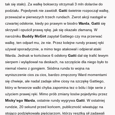
tak się stało). Za walkę bokserzy otrzymali 3 mln dolarów do
podziału. Pojedynek nie zawiódł.
Gatti
świetnie rozpoczął walkę,
przeważał w pierwszych trzech rundach. Zwrot akcji nastąpił w
czwartej odsłonie, kiedy po prawym w biodro
Warda
,
Gatti
się
skrzywił i opuścił prawą rękę..jak się okazało złamaną. W
narożniku
Buddy McGirt
zapytał Gattiego czy ma przerwać
walkę, ten odparł mu, że nie. Przez kolejne rundy prawej ręki
używał sporadycznie, a mimo tego atakował i odpierał ataki
Warda. Jednak w końcówce 6 odsłony
Gatti
dał się trafić lewym
sierpem i wylądował na deskach, na szczęście dla niego było to
niemal równo z gongiem. Siódma runda to wojna na
wyniszczenie cios za cios, bardzo zmęczony Ward momentami
się chwieje, ale nadal zadaje silne ciosy na szczękę Gattiego,
który w ferworze walki chyba zapomina tez o bólu i bije serie z
użyciem prawej ręki. Mimo prób zmiany losów pojedynku przez
Micky’ego Warda
, ostatnie rundy wygrywa
Gatti
. W ostatniej
rundzie, 20 sekund przed końcem, publiczność wiwatując na
stojąco podziękowała pięściarzom, którzy resztką sił zadawali