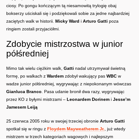
ciosy. Po gongu kończącym tą niesamowitą trylogię obaj
bokserzy uściskali się i podziękowali sobie za jedne najbardziej
zaciętych walk w historii.
Micky Ward
i
Arturo Gatti
poza
ringiem zostali przyjaciółmi.
Zdobycie mistrzostwa w junior
półśredniej
Mimo tak wielu ciężkim walk,
Gatti
nadal utrzymywał świetną
formę, po walkach z
Wardem
zdobył wakujący pas
WBC
w
wadze junior półśredniej, wygrywając z niepokonanym wówczas
Gianluca Branco
. Pasa udanie bronił dwa razy, wygrywając
przez KO z byłymi mistrzami –
Leonardem Dorinem
i
Jesse’m
Jamesem Leiją
25 czerwca 2005 roku w swojej trzeciej obronie
Arturo Gatti
spotkał się w ringu z
Floydem Mayweatherem Jr.
, już wtedy
mistrzem w trzech kategoriach wagowych i najlepszym