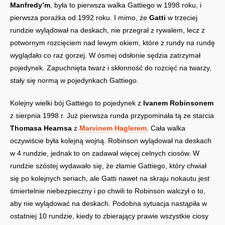
Manfredy’m
, była to pierwsza walka Gattiego w 1998 roku, i
pierwsza porażka od 1992 roku. I mimo, że
Gatti
w trzeciej
rundzie wylądował na deskach, nie przegrał z rywalem, lecz z
potwornym rozcięciem nad lewym okiem, które z rundy na rundę
wyglądało co raz gorzej. W ósmej odsłonie sędzia zatrzymał
pojedynek. Zapuchnięta twarz i skłonność do rozcięć na twarzy,
stały się normą w pojedynkach Gattiego.
Kolejny wielki bój Gattiego to pojedynek z
Ivanem Robinsonem
z sierpnia 1998 r. Już pierwsza runda przypominała tą ze starcia
Thomasa Hearnsa
z
Marvinem Haglerem
. Cała walka
oczywiście była kolejną wojną. Robinson wylądował na deskach
w 4 rundzie, jednak to on zadawał więcej celnych ciosów. W
rundzie szóstej wydawało się, że złamie Gattiego, który chwiał
się po kolejnych seriach, ale Gatti nawet na skraju nokautu jest
śmiertelnie niebezpieczny i po chwili to Robinson walczył o to,
aby nie wylądować na deskach. Podobna sytuacja nastąpiła w
ostatniej 10 rundzie, kiedy to zbierający prawie wszystkie ciosy