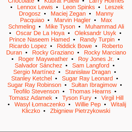
Chocolate
Kubrat Pulew
Larry Holmes
Lennox Lewis
Leon Spinks
Leszek
Drogosz
Maciej Zegan
Manny
Pacquiao
Marvin Hagler
Max
Schmeling
Mike Tyson
Muhammad Ali
Oscar De La Hoya
Oleksandr Usyk
Prince Naseem Hamed
Randy Turpin
Ricardo Lopez
Riddick Bowe
Roberto
Duran
Rocky Graziano
Rocky Marciano
Roger Mayweather
Roy Jones Jr.
Salvador Sánchez
Sam Langford
Sergio Martínez
Stanisław Dragan
Stanley Ketchel
Sugar Ray Leonard
Sugar Ray Robinson
Sułtan Ibragimow
Teofilo Stevenson
Thomas Hearns
Tomasz Adamek
Tyson Fury
Virgil Hill
Wasyl Łomaczenko
Willie Pep
Witalij
Kliczko
Zbigniew Pietrzykowski