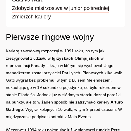
Zdobycie mistrzostwa w junior półśredniej
Zmierzch kariery
Pierwsze ringowe wojny
Karierę zawodową rozpoczął w 1991 roku, po tym jak
zrezygnował z udziału w
Igrzyskach Olimpijskich
w
reprezentacji Kanady – kraju w którym się wychował. Jego
menadżerem został przyjaciel Pat Lynch. Pierwszych kilka walk
Gatti wygrał bez problemu, w tym z Luisem Melendezem,
nokautując go w 19 sekundzie pojedynku, co było rekordem w
stanie Filadelfia. Jednak już w siódmym starciu doznał porażki
na punkty, ale to w żaden sposób nie zatrzymało kariery
Arturo
Gattiego
. Wygrał kolejnych 10 walk, w tym 9 przed czasem. W
międzyczasie podpisał kontrakt z Main Events.
W czerwcu 1994 roku pokonując już w pierwszej rundzie
Pete