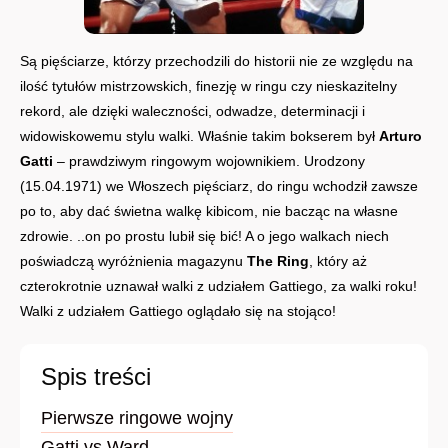
Są pięściarze, którzy przechodzili do historii nie ze względu na
ilość tytułów mistrzowskich, finezję w ringu czy nieskazitelny
rekord, ale dzięki waleczności, odwadze, determinacji i
widowiskowemu stylu walki. Właśnie takim bokserem był
Arturo
Gatti
– prawdziwym ringowym wojownikiem. Urodzony
(15.04.1971) we Włoszech pięściarz, do ringu wchodził zawsze
po to, aby dać świetna walkę kibicom, nie bacząc na własne
zdrowie. ..on po prostu lubił się bić! A o jego walkach niech
poświadczą wyróżnienia magazynu
The Ring
, który aż
czterokrotnie uznawał walki z udziałem Gattiego, za walki roku!
Walki z udziałem Gattiego oglądało się na stojąco!
Spis treści
Pierwsze ringowe wojny
Gatti vs Ward