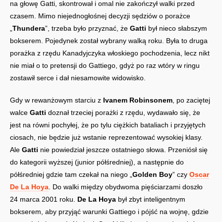
na głowę Gatti, skontrował i omal nie zakończył walki przed
czasem. Mimo niejednogłośnej decyzji sędziów o porażce
„
Thundera
”, trzeba było przyznać, że
Gatti
był nieco słabszym
bokserem. Pojedynek został wybrany walką roku. Była to druga
porażka z rzędu Kanadyjczyka włoskiego pochodzenia, lecz nikt
nie miał o to pretensji do Gattiego, gdyż po raz wtóry w ringu
zostawił serce i dał niesamowite widowisko.
Gdy w rewanżowym starciu z
Ivanem Robinsonem
, po zaciętej
walce
Gatti
doznał trzeciej porażki z rzędu, wydawało się, że
jest na równi pochyłej, że po tylu ciężkich bataliach i przyjętych
ciosach, nie będzie już wstanie reprezentować wysokiej klasy.
Ale
Gatti
nie powiedział jeszcze ostatniego słowa. Przeniósł się
do kategorii wyższej (junior półśredniej), a następnie do
półśredniej gdzie tam czekał na niego „
Golden Boy
” czy
Oscar
De La Hoya
. Do walki między obydwoma pięściarzami doszło
24 marca 2001 roku.
De La Hoya
był zbyt inteligentnym
bokserem, aby przyjąć warunki Gattiego i pójść na wojnę, gdzie