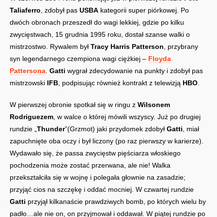
Taliaferro
, zdobył pas
USBA
kategorii super piórkowej. Po
dwóch obronach przeszedł do wagi lekkiej, gdzie po kilku
zwycięstwach, 15 grudnia 1995 roku, dostał szanse walki o
mistrzostwo. Rywalem był
Tracy Harris Patterson
, przybrany
syn legendarnego czempiona wagi ciężkiej –
Floyda
Pattersona
.
Gatti
wygrał zdecydowanie na punkty i zdobył pas
mistrzowski
IFB
, podpisując również kontrakt z telewizją
HBO
.
W pierwszej obronie spotkał się w ringu z
Wilsonem
Rodriguezem
, w walce o której mówili wszyscy. Już po drugiej
rundzie „
Thunder
”(Grzmot) jaki przydomek zdobył
Gatti
, miał
zapuchnięte oba oczy i był liczony (po raz pierwszy w karierze).
Wydawało się, że passa zwycięstw pięściarza włoskiego
pochodzenia może zostać przerwana, ale nie! Walka
przekształciła się w wojnę i polegała głownie na zasadzie;
przyjąć cios na szczękę i oddać mocniej. W czwartej rundzie
Gatti
przyjął kilkanaście prawdziwych bomb, po których wielu by
padło…ale nie on, on przyjmował i oddawał. W piątej rundzie po