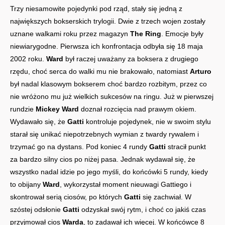
Trzy niesamowite pojedynki pod rząd, stały się jedną z
największych bokserskich trylogii. Dwie z trzech wojen zostały
uznane walkami roku przez magazyn
The Ring
. Emocje były
niewiarygodne. Pierwsza ich konfrontacja odbyła się 18 maja
2002 roku.
Ward
był raczej uważany za boksera z drugiego
rzędu, choć serca do walki mu nie brakowało, natomiast
Arturo
był nadal klasowym bokserem choć bardzo rozbitym, przez co
nie wróżono mu już wielkich sukcesów na ringu. Już w pierwszej
rundzie
Mickey Ward
doznał rozcięcia nad prawym okiem.
Wydawało się, że
Gatti
kontroluje pojedynek, nie w swoim stylu
starał się unikać niepotrzebnych wymian z twardy rywalem i
trzymać go na dystans. Pod koniec 4 rundy
Gatti
stracił punkt
za bardzo silny cios po niżej pasa. Jednak wydawał się, że
wszystko nadal idzie po jego myśli, do końcówki 5 rundy, kiedy
to obijany
Ward
, wykorzystał moment nieuwagi Gattiego i
skontrował serią ciosów, po których
Gatti
się zachwiał. W
szóstej odsłonie
Gatti
odzyskał swój rytm, i choć co jakiś czas
przyjmował cios
Warda
, to zadawał ich więcej. W końcówce 8