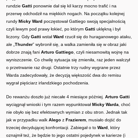
rundzie
Gatti
ponownie dał się kil karzy mocno trafić i na
przerwę odchodził na miękkich nogach. Na początku kolejnej
rundy
Micky Ward
poczęstował Gattiego swoją specjalnością
czyli lewym pod prawy łokieć, po którym
Gatti
uklękną i był
liczony. Gdy
Gatti
wstał
Ward
rzucił się do huraganowego ataku,
ale „
Thunder
” wybronił się, a walka zamieniła się w obraz jaki
dobrze znają fani
Arturo Gattiego
, czyli niesamowitą wojnę na
wyniszczenie. Co chwilę sytuacja się zmieniła, raz jeden walczył
o przetrwanie raz drugi. Ostatnie trzy rudny wygrane przez
Warda zadecydowały, że decyzją większość dwa do remisu
wygrał pięściarz irlandzkiego pochodzenia.
Do rewanżu doszło już niecałe 4 miesiące później.
Arturo Gatti
wyciągnął wnioski i tym razem wypunktował
Micky Warda
, choć
nie obyło się bez efektownych wymian z obu stron. Jednak tak
jak w przypadku walk
Alego
z
Frazierem
, musiało dojść do
trzeciej decydującej konfrontacji. Zabiegał o to
Ward
, który
oznajmił też, że będzie to jego ostatni pojedynek w karierze (i