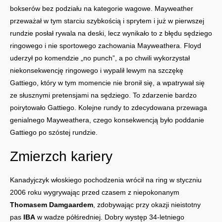
bokserów bez podziału na kategorie wagowe. Mayweather
przeważał w tym starciu szybkością i sprytem i już w pierwszej
rundzie posłał rywala na deski, lecz wynikało to z błędu sędziego
ringowego i nie sportowego zachowania Mayweathera. Floyd
uderzył po komendzie „no punch”, a po chwili wykorzystał
niekonsekwencję ringowego i wypalił lewym na szczękę
Gattiego, który w tym momencie nie bronił się, a wpatrywał się
ze słusznymi pretensjami na sędziego. To zdarzenie bardzo
poirytowało Gattiego. Kolejne rundy to zdecydowana przewaga
genialnego Mayweathera, czego konsekwencją było poddanie
Gattiego po szóstej rundzie.
Zmierzch kariery
Kanadyjczyk włoskiego pochodzenia wrócił na ring w styczniu
2006 roku wygrywając przed czasem z niepokonanym
Thomasem Damgaardem
, zdobywając przy okazji nieistotny
pas
IBA
w wadze półśredniej. Dobry występ 34-letniego