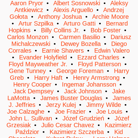
Aaron Pryor
Albert Sosnowski
Aleksy
Antkiewicz
Alexis Arguello
Andrzej
Gołota
Anthony Joshua
Archie Moore
Artur Szpilka
Arturo Gatti
Bernard
Hopkins
Billy Collins Jr.
Bob Foster
Carlos Monzon
Carmen Basilio
Dariusz
Michalczewski
Dewey Bozella
Diego
Corrales
Earnie Shavers
Edwin Valero
Evander Holyfield
Ezzard Charles
Floyd Mayweather Jr.
Floyd Patterson
Gene Tunney
George Foreman
Harry
Greb
Harry Haft
Henry Armstrong
Henry Cooper
Ingemar Johansson
Jack Dempsey
Jack Johnson
Jake
LaMotta
James Buster Douglas
James
J. Jeffries
Jerzy Kulej
Jimmy Wilde
Joe Calzaghe
Joe Frazier
Joe Louis
John L. Sullivan
Józef Grudzień
Józef
Grzesiak
Julio Cesar Chavez
Kazimierz
Paździor
Kazimierz Szczerba
Kid