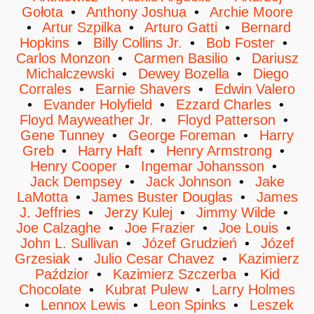
Gołota
Anthony Joshua
Archie Moore
Artur Szpilka
Arturo Gatti
Bernard
Hopkins
Billy Collins Jr.
Bob Foster
Carlos Monzon
Carmen Basilio
Dariusz
Michalczewski
Dewey Bozella
Diego
Corrales
Earnie Shavers
Edwin Valero
Evander Holyfield
Ezzard Charles
Floyd Mayweather Jr.
Floyd Patterson
Gene Tunney
George Foreman
Harry
Greb
Harry Haft
Henry Armstrong
Henry Cooper
Ingemar Johansson
Jack Dempsey
Jack Johnson
Jake
LaMotta
James Buster Douglas
James
J. Jeffries
Jerzy Kulej
Jimmy Wilde
Joe Calzaghe
Joe Frazier
Joe Louis
John L. Sullivan
Józef Grudzień
Józef
Grzesiak
Julio Cesar Chavez
Kazimierz
Paździor
Kazimierz Szczerba
Kid
Chocolate
Kubrat Pulew
Larry Holmes
Lennox Lewis
Leon Spinks
Leszek