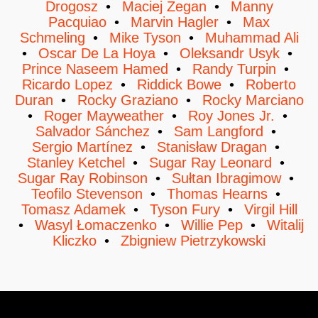
Drogosz
Maciej Zegan
Manny
Pacquiao
Marvin Hagler
Max
Schmeling
Mike Tyson
Muhammad Ali
Oscar De La Hoya
Oleksandr Usyk
Prince Naseem Hamed
Randy Turpin
Ricardo Lopez
Riddick Bowe
Roberto
Duran
Rocky Graziano
Rocky Marciano
Roger Mayweather
Roy Jones Jr.
Salvador Sánchez
Sam Langford
Sergio Martínez
Stanisław Dragan
Stanley Ketchel
Sugar Ray Leonard
Sugar Ray Robinson
Sułtan Ibragimow
Teofilo Stevenson
Thomas Hearns
Tomasz Adamek
Tyson Fury
Virgil Hill
Wasyl Łomaczenko
Willie Pep
Witalij
Kliczko
Zbigniew Pietrzykowski