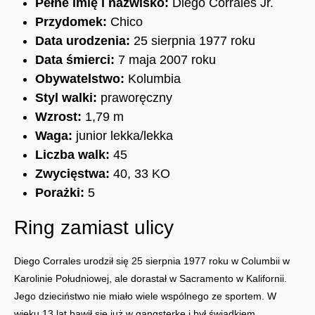
Pełne imię i nazwisko:
Diego Corrales Jr.
Przydomek:
Chico
Data urodzenia:
25 sierpnia 1977 roku
Data śmierci:
7 maja 2007 roku
Obywatelstwo:
Kolumbia
Styl walki:
praworęczny
Wzrost:
1,79 m
Waga:
junior lekka/lekka
Liczba walk:
45
Zwycięstwa:
40, 33 KO
Porażki:
5
Ring zamiast ulicy
Diego Corrales urodził się 25 sierpnia 1977 roku w Columbii w
Karolinie Południowej, ale dorastał w Sacramento w Kalifornii.
Jego dzieciństwo nie miało wiele wspólnego ze sportem. W
wieku 13 lat bawił się już w gangsterkę i był świadkiem