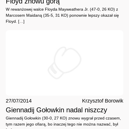
Floyd znowu górą
W rewanżowej walce Floyda Mayweathera Jr. (47-0, 26 KO) z
Marcosem Maidaną (35-5, 31 KO) ponownie lepszy okazał się
Floyd. […]
27/07/2014
Krzysztof Borowik
Giennadij Gołowkin nadal niszczy
Giennadij Gołowkin (30-0, 27 KO) znowu wygrał przed czasem,
tym razem jego ofiarą, bo inaczej tego nie można nazwać, był