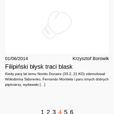
01/06/2014
Krzysztof Borowik
Filipiński błysk traci blask
Kiedy parę lat temu Nonito Donaire (33-2, 21 KO) zdemolował
Wołodimira Sidorenko, Fernando Montiela i paru innych dobrych
pięściarzy, wydawało […]
1
2
3
4
5
6