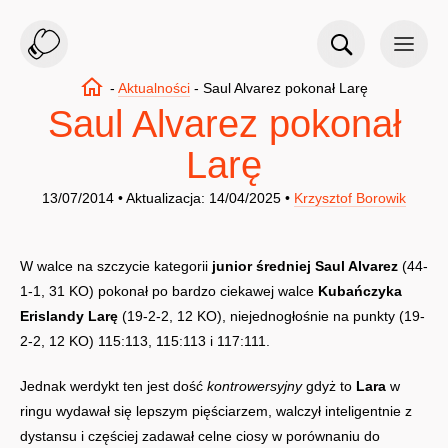
-
Aktualności
-
Saul Alvarez pokonał Larę
Saul Alvarez pokonał
Larę
13/07/2014 • Aktualizacja: 14/04/2025 •
Krzysztof Borowik
W walce na szczycie kategorii
junior średniej
Saul Alvarez
(44-
1-1, 31 KO) pokonał po bardzo ciekawej walce
Kubańczyka
Erislandy Larę
(19-2-2, 12 KO), niejednogłośnie na punkty (19-
2-2, 12 KO) 115:113, 115:113 i 117:111.
Jednak werdykt ten jest dość
kontrowersyjny
gdyż to
Lara
w
ringu wydawał się lepszym pięściarzem, walczył inteligentnie z
dystansu i częściej zadawał celne ciosy w porównaniu do