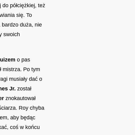
 do półciężkiej, też
wiania się. To
a bardzo duża, nie
ny swoich
uizem
o pas
 mistrza. Po tym
wagi musiały dać o
es Jr.
został
er
znokautował
ęściarza. Roy chyba
szem, aby będąc
ukać, coś w końcu