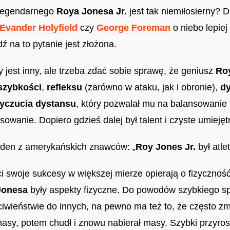
 legendarnego
Roya Jonesa Jr.
jest tak niemiłosierny? 
Evander Holyfield
czy
George Foreman
o niebo lepiej 
 na to pytanie jest złożona.
 jest inny, ale trzeba zdać sobie sprawę, że geniusz
Roy
szybkości
,
refleksu
(zarówno w ataku, jak i obronie),
d
yczucia dystansu
, który pozwalał mu na balansowanie 
owanie. Dopiero gdzieś dalej był talent i czyste umiejęt
jeden z amerykańskich znawców: „
Roy Jones Jr.
był atlet
eci swoje sukcesy w większej mierze opierają o fizyczność 
Jonesa
były aspekty fizyczne. Do powodów szybkiego 
ciwieństwie do innych, na pewno ma też to, że często zm
asy, potem chudł i znowu nabierał masy. Szybki przyro