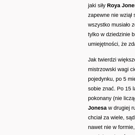
jaki siły
Roya Jones
zapewne nie wziął s
wszystko musiało zo
tylko w dziedzinie 
umiejętności, że zd
Jak twierdzi więks
mistrzowski wagi c
pojedynku, po 5 mie
sobie znać. Po 15 
pokonany (nie liczą
Jonesa
w drugiej r
chciał za wiele, są
nawet nie w formie,