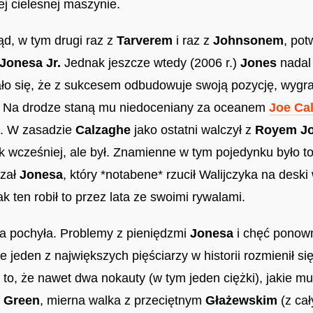
j cielesnej maszynie.
ąd, w tym drugi raz z
Tarverem
i raz z
Johnsonem
, pot
Jonesa Jr.
Jednak jeszcze wtedy (2006 r.)
Jones
nadal
 się, że z sukcesem odbudowuje swoją pozycję, wygrał
u. Na drodze staną mu niedoceniany za oceanem
Joe Ca
e. W zasadzie
Calzaghe
jako ostatni walczył z
Royem Jo
 jak wcześniej, ale był. Znamienne w tym pojedynku było t
zał
Jonesa
, który *notabene* rzucił Walijczyka na deski
k ten robił to przez lata ze swoimi rywalami.
nia pochyła. Problemy z pieniędzmi
Jonesa
i chęć ponow
że jeden z największych pięściarzy w historii rozmienił si
e to, że nawet dwa nokauty (w tym jeden ciężki), jakie m
 Green
, mierna walka z przeciętnym
Głażewskim
(z ca