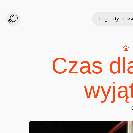
Legendy boks
Czas dl
wyją