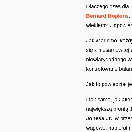
Dlaczego czas dla
Bernard Hopkins
,
wiekiem? Odpowiedź
Jak wiadomo, każdy
się z niesamowitej
niewiarygodnego
w
kontrolowane balans
Jak to powiedział 
I tak samo, jak atl
największą bronią
Jonesa Jr.
, w prze
wagowe, nabierał m