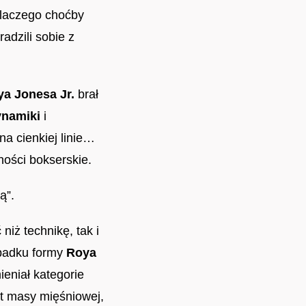
Dlaczego choćby
radzili sobie z
a Jonesa Jr.
brał
ynamiki
i
na cienkiej linie…
ności bokserskie.
ą”.
niż technikę, tak i
spadku formy
Roya
ieniał kategorie
st masy mięśniowej,