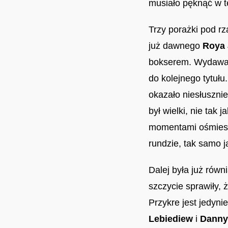
musiało pęknąć w te
Trzy porażki pod rz
już dawnego
Roya 
bokserem. Wydawało
do kolejnego tytuł
okazało niesłuszni
był wielki, nie tak
momentami ośmies
rundzie, tak samo ja
Dalej była już rów
szczycie sprawiły, 
Przykre jest jedyni
Lebiediew
i
Danny