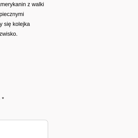
Amerykanin z walki
zpiecznymi
y się kolejka
azwisko.
e
*