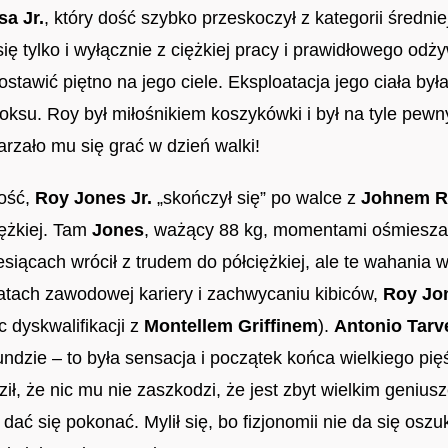
a Jr.
, który dość szybko przeskoczył z kategorii średniej
ię tylko i wyłącznie z ciężkiej pracy i prawidłowego odży
stawić piętno na jego ciele. Eksploatacja jego ciała był
boksu. Roy był miłośnikiem koszykówki i był na tyle pew
arzało mu się grać w dzień walki!
zość,
Roy Jones Jr.
„skończył się” po walce z
Johnem R
iężkiej. Tam
Jones
, ważący 88 kg, momentami ośmieszał
siącach wrócił z trudem do półciężkiej, ale te wahania 
latach zawodowej kariery i zachwycaniu kibiców,
Roy Jon
c dyskwalifikacji z
Montellem Griffinem
).
Antonio Tarv
undzie – to była sensacja i początek końca wielkiego pi
dził, że nic mu nie zaszkodzi, że jest zbyt wielkim geniu
 dać się pokonać. Mylił się, bo fizjonomii nie da się osz