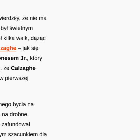
wierdziły, że nie ma
 był świetnym
 kilka walk, dążąc
lzaghe
– jak się
nesem Jr.
, który
o, że
Calzaghe
 w pierwszej
nego bycia na
ę na drobne.
u zafundował
łym szacunkiem dla