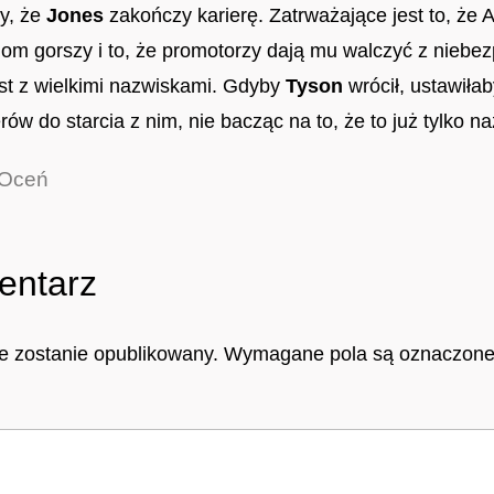
ły, że
Jones
zakończy karierę. Zatrważające jest to, że 
ziom gorszy i to, że promotorzy dają mu walczyć z niebe
est z wielkimi nazwiskami. Gdyby
Tyson
wrócił, ustawiłab
ów do starcia z nim, nie bacząc na to, że to już tylko n
Oceń
entarz
ie zostanie opublikowany.
Wymagane pola są oznaczon