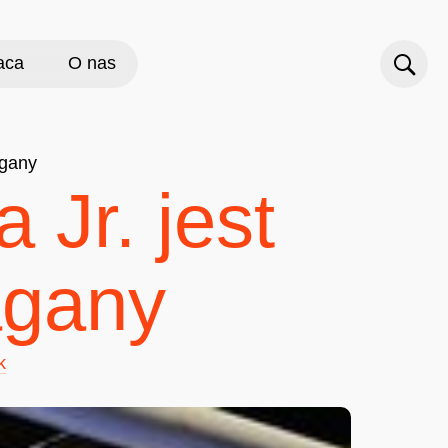
aca
O nas
agany
Jr. jest
agany
k