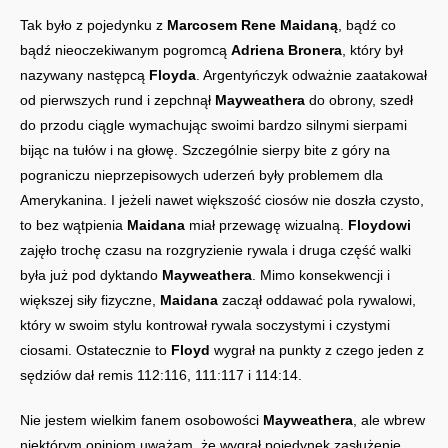
Tak było z pojedynku z
Marcosem Rene Maidaną
, bądź co
bądź nieoczekiwanym pogromcą
Adriena Bronera
, który był
nazywany następcą
Floyda
. Argentyńczyk odważnie zaatakował
od pierwszych rund i zepchnął
Mayweathera
do obrony, szedł
do przodu ciągle wymachując swoimi bardzo silnymi sierpami
bijąc na tułów i na głowę. Szczególnie sierpy bite z góry na
pograniczu nieprzepisowych uderzeń były problemem dla
Amerykanina. I jeżeli nawet większość ciosów nie doszła czysto,
to bez wątpienia
Maidana
miał przewagę wizualną.
Floydowi
zajęło trochę czasu na rozgryzienie rywala i druga część walki
była już pod dyktando
Mayweathera
. Mimo konsekwencji i
większej siły fizyczne,
Maidana
zaczął oddawać pola rywalowi,
który w swoim stylu kontrował rywala soczystymi i czystymi
ciosami. Ostatecznie to
Floyd
wygrał na punkty z czego jeden z
sędziów dał remis 112:116, 111:117 i 114:14.
Nie jestem wielkim fanem osobowości
Mayweathera
, ale wbrew
niektórym opiniom uważam, że wygrał pojedynek zasłużenie.