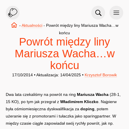
-
Aktualności
-
Powrót między liny Mariusza Wacha…w
końcu
Powrót między liny
Mariusza Wacha…w
końcu
17/10/2014 • Aktualizacja: 14/04/2025 •
Krzysztof Borowik
Dwa lata czekaliśmy na powrót na ring
Mariusza Wacha
(28-1,
15 KO), po tym jak przegrał z
Władimirem Kliczko
. Najpierw
była ośmiomiesięczna dyskwalifikacja za
doping
, potem
użeranie się z promotorami i tułaczka jako sparingpartner. W
między czasie ciągle zapowiadał swój rychły powrót, jak np.