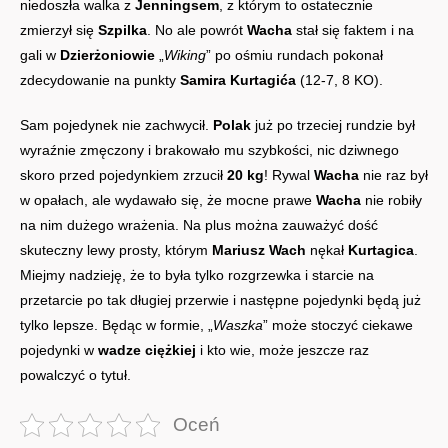
niedoszła walka z
Jenningsem
, z którym to ostatecznie
zmierzył się
Szpilka
. No ale powrót
Wacha
stał się faktem i na
gali w
Dzierżoniowie
„
Wiking
” po ośmiu rundach pokonał
zdecydowanie na punkty
Samira Kurtagića
(12-7, 8 KO).
Sam pojedynek nie zachwycił.
Polak
już po trzeciej rundzie był
wyraźnie zmęczony i brakowało mu szybkości, nic dziwnego
skoro przed pojedynkiem zrzucił
20 kg
! Rywal
Wacha
nie raz był
w opałach, ale wydawało się, że mocne prawe
Wacha
nie robiły
na nim dużego wrażenia. Na plus można zauważyć dość
skuteczny lewy prosty, którym
Mariusz Wach
nękał
Kurtagica
.
Miejmy nadzieję, że to była tylko rozgrzewka i starcie na
przetarcie po tak długiej przerwie i następne pojedynki będą już
tylko lepsze. Będąc w formie, „
Waszka
” może stoczyć ciekawe
pojedynki w
wadze ciężkiej
i kto wie, może jeszcze raz
powalczyć o tytuł.
Oceń