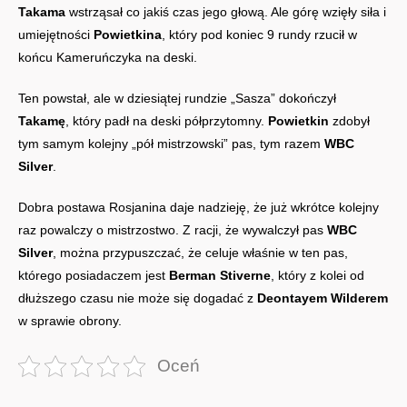
Takama
wstrząsał co jakiś czas jego głową. Ale górę wzięły siła i
umiejętności
Powietkina
, który pod koniec 9 rundy rzucił w
końcu Kameruńczyka na deski.
Ten powstał, ale w dziesiątej rundzie „Sasza” dokończył
Takamę
, który padł na deski półprzytomny.
Powietkin
zdobył
tym samym kolejny „pół mistrzowski” pas, tym razem
WBC
Silver
.
Dobra postawa Rosjanina daje nadzieję, że już wkrótce kolejny
raz powalczy o mistrzostwo. Z racji, że wywalczył pas
WBC
Silver
, można przypuszczać, że celuje właśnie w ten pas,
którego posiadaczem jest
Berman Stiverne
, który z kolei od
dłuższego czasu nie może się dogadać z
Deontayem Wilderem
w sprawie obrony.
Oceń