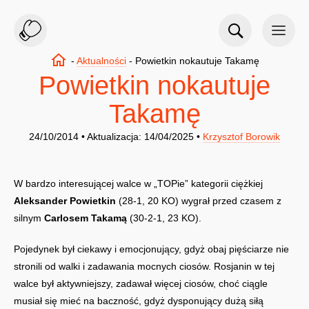
-
Aktualności
-
Powietkin nokautuje Takamę
Powietkin nokautuje
Takamę
24/10/2014 • Aktualizacja: 14/04/2025 •
Krzysztof Borowik
W bardzo interesującej walce w „TOPie” kategorii ciężkiej
Aleksander Powietkin
(28-1, 20 KO) wygrał przed czasem z
silnym
Carlosem Takamą
(30-2-1, 23 KO).
Pojedynek był ciekawy i emocjonujący, gdyż obaj pięściarze nie
stronili od walki i zadawania mocnych ciosów. Rosjanin w tej
walce był aktywniejszy, zadawał więcej ciosów, choć ciągle
musiał się mieć na baczność, gdyż dysponujący dużą siłą