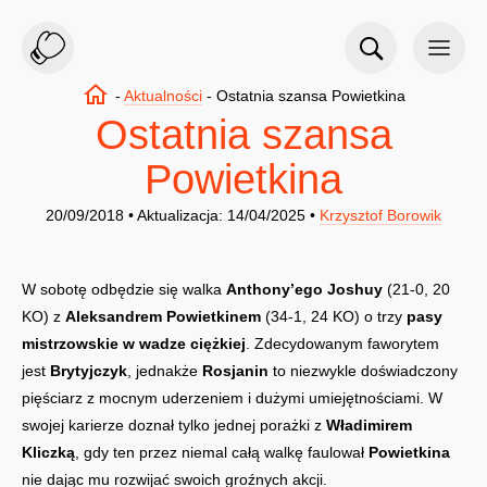
-
Aktualności
-
Ostatnia szansa Powietkina
Ostatnia szansa
Powietkina
20/09/2018 • Aktualizacja: 14/04/2025 •
Krzysztof Borowik
W sobotę odbędzie się walka
Anthony’ego Joshuy
(21-0, 20
KO) z
Aleksandrem Powietkinem
(34-1, 24 KO) o trzy
pasy
mistrzowskie w wadze ciężkiej
. Zdecydowanym faworytem
jest
Brytyjczyk
, jednakże
Rosjanin
to niezwykle doświadczony
pięściarz z mocnym uderzeniem i dużymi umiejętnościami. W
swojej karierze doznał tylko jednej porażki z
Władimirem
Kliczką
, gdy ten przez niemal całą walkę faulował
Powietkina
nie dając mu rozwijać swoich groźnych akcji.