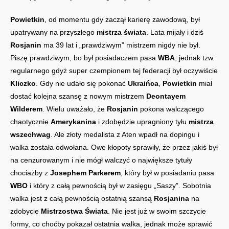
Powietkin
, od momentu gdy zaczął karierę zawodową, był
upatrywany na przyszłego
mistrza świata
. Lata mijały i dziś
Rosjanin
ma 39 lat i „prawdziwym” mistrzem nigdy nie był.
Piszę prawdziwym, bo był posiadaczem pasa
WBA
, jednak tzw.
regularnego gdyż super czempionem tej federacji był oczywiście
Kliczko
. Gdy nie udało się pokonać
Ukraińca
,
Powietkin
miał
dostać kolejna szansę z nowym mistrzem
Deontayem
Wilderem
. Wielu uważało, że
Rosjanin
pokona walczącego
chaotycznie
Amerykanina
i zdobędzie upragniony tyłu
mistrza
wszechwag
. Ale złoty medalista z Aten wpadł na dopingu i
walka została odwołana. Owe kłopoty sprawiły, że przez jakiś był
na cenzurowanym i nie mógł walczyć o największe tytuły
chociażby z
Josephem Parkerem
, który był w posiadaniu pasa
WBO
i który z całą pewnością był w zasięgu „Saszy”. Sobotnia
walka jest z całą pewnością ostatnią szansą
Rosjanina
na
zdobycie
Mistrzostwa Świata
. Nie jest już w swoim szczycie
formy, co choćby pokazał ostatnia walka, jednak może sprawić