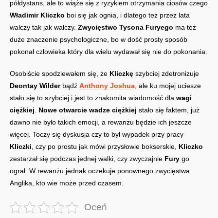
półdystans, ale to wiąże się z ryzykiem otrzymania ciosów czego
Władimir Kliczko
boi się jak ognia, i dlatego też przez lata
walczy tak jak walczy.
Zwycięstwo Tysona Furyego
ma też
duże znaczenie psychologiczne, bo w dość prosty sposób
pokonał człowieka który dla wielu wydawał się nie do pokonania.
Osobiście spodziewałem się, że
Kliczkę
szybciej zdetronizuje
Deontay Wilder
bądź
Anthony Joshua
, ale ku mojej uciesze
stało się to szybciej i jest to znakomita wiadomość dla
wagi
ciężkiej
.
Nowe otwarcie wadze ciężkiej
stało się faktem, już
dawno nie było takich emocji, a rewanżu będzie ich jeszcze
więcej. Toczy się dyskusja czy to był wypadek przy pracy
Kliczki
, czy po prostu jak mówi przysłowie bokserskie,
Kliczko
zestarzał się podczas jednej walki, czy zwyczajnie
Fury
go
ograł. W rewanżu jednak oczekuje ponownego zwycięstwa
Anglika, kto wie może przed czasem.
Oceń