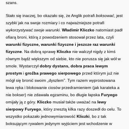
szans.
Stało się inaczej, bo okazało się, że Anglik potrafi
boksować
, jest
szybki
jak na swoje rozmiary i co najważniejsze potrafi
wykorzystywać swoje warunki
.
Władimir Kliczko
natomiast padł
ofiarą broni, którą z powodzeniem stosował przez lata, czyli
warunki fizyczne, warunki fizyczne i jeszcze raz warunki
fizyczne
. Na dobrą sprawę
Kliczko
nie walczył nigdy z kimś
równym bądź większym od siebie, kto nie porusza się jak wół w
smole. Wystarczył
dobry dystans, dobra praca lewym
prostym
i
groźba prawego sierpowego
przed którym już nie
mógł się bronić swoim „dyszlem”. Tym razem wyprostowana
lewa ręka i blokowanie ciosów przedramieniem (jak karateka a
nie bokser) nie zdawała egzaminu, bo długie łapska
Furyego
omijały ją z góry.
Kliczko
musiał także uważać na
lewy
sierpowy Furyego
, który zresztą kilka razy doszedł do celu. To
wszystko pokazało jednowymiarowość
Kliczki
, bo z tak
boksującym rywalem jedynym wyjściem jest wchodzenie w