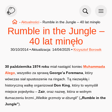
-
Aktualności
-
Rumble in the Jungle – 40 lat minęło
Rumble in the Jungle –
40 lat minęło
30/10/2014 • Aktualizacja: 14/04/2025 •
Krzysztof Borowik
30 października 1974 roku
miał nastąpić koniec
Muhammada
Alego
, wszystko za sprawą
George’a Foremana
, który
wówczas siał spustoszenie na ringach. Tą niezwykłą i
historyczną walkę organizował
Don King
, który to wymyślił
miejsce pojedynku –
Zair
, oraz nazwę, która w wolnym
tłumaczeniu brzmi
„Wielkie grzmoty w dżungli”
(
„Rumble in the
Jungle”
).