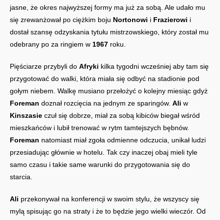
jasne, że okres najwyższej formy ma już za sobą. Ale udało mu
się zrewanżował po ciężkim boju
Nortonowi
i
Frazierowi
i
dostał szansę odzyskania tytułu mistrzowskiego, który został mu
odebrany po za ringiem w
1967
roku.
Pięściarze przybyli do
Afryki
kilka tygodni wcześniej aby tam się
przygotować do walki, która miała się odbyć na stadionie pod
gołym niebem. Walkę musiano przełożyć o kolejny miesiąc gdyż
Foreman
doznał rozcięcia na jednym ze sparingów.
Ali
w
Kinszasie
czuł się dobrze, miał za sobą kibiców biegał wśród
mieszkańców i lubił trenować w rytm tamtejszych bębnów.
Foreman
natomiast miał zgoła odmienne odczucia, unikał ludzi
przesiadując głównie w hotelu. Tak czy inaczej obaj mieli tyle
samo czasu i takie same warunki do przygotowania się do
starcia.
Ali
przekonywał na konferencji w swoim stylu, że wszyscy się
mylą spisując go na straty i że to będzie jego wielki wieczór. Od