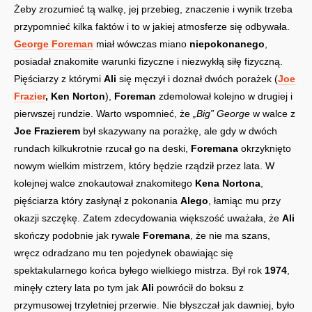
Żeby zrozumieć tą walkę, jej przebieg, znaczenie i wynik trzeba
przypomnieć kilka faktów i to w jakiej atmosferze się odbywała.
George Foreman
miał wówczas miano
niepokonanego
,
posiadał znakomite warunki fizyczne i niezwykłą siłę fizyczną.
Pięściarzy z którymi
Ali
się męczył i doznał dwóch porażek (
Joe
Frazier
, Ken Norton
),
Foreman
zdemolował kolejno w drugiej i
pierwszej rundzie. Warto wspomnieć, że
„Big” George
w walce z
Joe Frazierem
był skazywany na porażkę, ale gdy w dwóch
rundach kilkukrotnie rzucał go na deski,
Foremana
okrzyknięto
nowym wielkim mistrzem, który będzie rządził przez lata. W
kolejnej walce znokautował znakomitego
Kena Nortona
,
pięściarza który zasłynął z pokonania
Alego
, łamiąc mu przy
okazji szczękę. Zatem zdecydowania większość uważała, że
Ali
skończy podobnie jak rywale
Foremana
, że nie ma szans,
wręcz odradzano mu ten pojedynek obawiając się
spektakularnego końca byłego wielkiego mistrza. Był rok
1974
,
minęły cztery lata po tym jak
Ali
powrócił do boksu z
przymusowej trzyletniej przerwie. Nie błyszczał jak dawniej, było