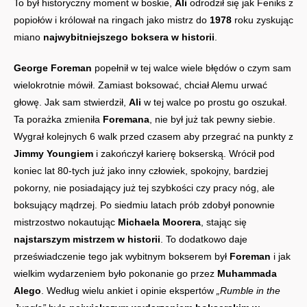
To był historyczny moment w boskie,
Ali
odrodził się jak Feniks z
popiołów i królował na ringach jako mistrz do
1978
roku zyskując
miano
najwybitniejszego boksera w historii
.
George Foreman
popełnił w tej walce wiele błędów o czym sam
wielokrotnie mówił. Zamiast boksować, chciał Alemu urwać
głowę. Jak sam stwierdził,
Ali
w tej walce po prostu go oszukał.
Ta porażka zmieniła
Foremana
, nie był już tak pewny siebie.
Wygrał kolejnych 6 walk przed czasem aby przegrać na punkty z
Jimmy Youngiem
i zakończył karierę bokserską. Wrócił pod
koniec lat 80-tych już jako inny człowiek, spokojny, bardziej
pokorny, nie posiadający już tej szybkości czy pracy nóg, ale
boksujący mądrzej. Po siedmiu latach prób zdobył ponownie
mistrzostwo nokautując
Michaela Moorera
, stając się
najstarszym mistrzem w historii
. To dodatkowo daje
przeświadczenie tego jak wybitnym bokserem był
Foreman
i jak
wielkim wydarzeniem było pokonanie go przez
Muhammada
Alego
. Według wielu ankiet i opinie ekspertów
„Rumble in the