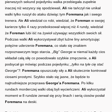
pierwszych sekund pojedynku walka przebiegała zupełnie
inaczej niż wszyscy się spodziewali,
Ali
nie tańczył nie unikał
walki tylko ruszył do ataku dziwiąc tym
Foremana
jak i swego
trenera. Ale
Ali
wiedział co robi, wiedział, że
Foreman
w swojej
karierze tylko 4 razy przeboksował więcej niż 4 rundy, wiedział
że
Foreman
lubi iść na żywioł używając wszystkich swoich sił.
Podczas walki
Ali
wykorzystywał zbyt luźne liny amortyzując
potężne uderzenie
Foremana
, co stało się znakiem
rozpoznawczym tego starcia.
„Big” George
w niemal każdy cios
wkładał całą siłę co powodowało szybkie zmęczenie, a
Ali
podsycał go mówiąc podczas pojedynku;
„tylko na tyle cię stać
George”?
.
Foremana
opuszczały siły a
Ali
skutecznie kontrował
ciosami prostymi. Szybko stało się jasne, że będzie to
najtrudniejsze przeprawa
George’a Foremana
. Po kilku
rundach morderczej walki obaj byli wycieńczeni.
Ali
wykorzystał
moment w 8 rundzie zerwał się przy linach i serią ciosów posłał
Foremana
na deski.